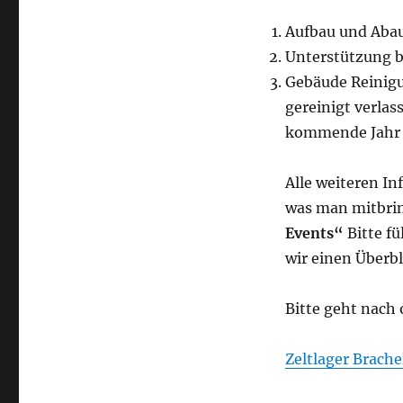
es
Aufbau und Aba
wieder
so
Unterstützung 
weit,
Gebäude Reinigu
unser
gereinigt verla
Zeltlager
in
kommende Jahr e
Brachelen
beginnt
Alle weiteren I
am
Freitag
was man mitbrin
den
Events“
Bitte fü
19.06.2026
wir einen Überb
um
16.00
Uhr
Bitte geht nach 
und
endet
am
Zeltlager Brach
21.06.2026
um