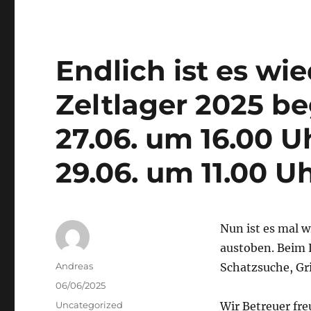
11.00
Uhr.
Endlich ist es wie
Zeltlager 2025 b
27.06. um 16.00 
29.06. um 11.00 U
Nun ist es mal w
austoben. Beim 
Autor
Andreas
Schatzsuche, Gri
Veröffentlicht
06/06/2025
am
Kategorien
Uncategorized
Wir Betreuer fr