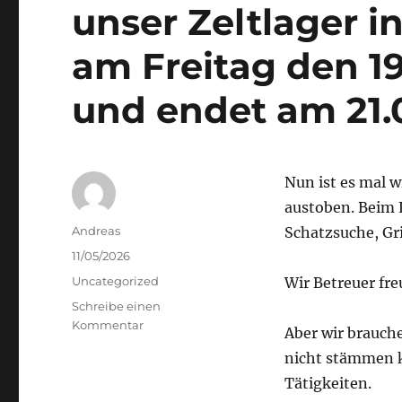
unser Zeltlager i
am Freitag den 1
und endet am 21.
Nun ist es mal w
austoben. Beim 
Autor
Andreas
Schatzsuche, Gri
Veröffentlicht
11/05/2026
am
Kategorien
Uncategorized
Wir Betreuer fr
Schreibe einen
zu
Kommentar
Aber wir brauche
Jaaaa
nicht stämmen k
—
endlich
Tätigkeiten.
ist