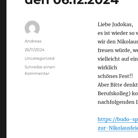
junge
und
junggebliebene
Senioren
Liebe Judokas,
an.
es ist wieder so
„Tai
Autor
Andreas
wir den Nikolaus
Chi
Schnupper
Veröffentlicht
26/11/2024
freuen würde, we
Kurs“
am
Kategorien
Uncategorized
vielleicht auf e
Schreibe einen
wirklich
zu
Kommentar
schönes Fest!!
Einladung
Aber Bitte denkt
zur
Nikolausfeier
Berufskolleg) k
am
nachfolgenden L
Freitag
den
06.12.2024
https://budo-s
zur-Nikolausfei