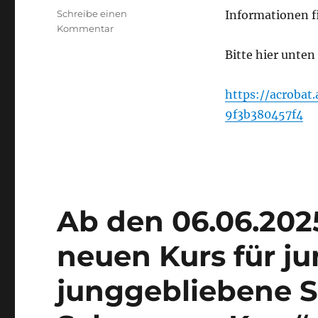
Schreibe einen
Informationen fi
zu
Kommentar
Endlich
Bitte hier unten
ist
es
wieder
https://acrobat
so
9f3b380457f4
weit,
unser
Zeltlager
2025
beginnt
am
Freitag
Ab den 06.06.2025
den
27.06.
neuen Kurs für j
um
16.00
junggebliebene Se
Uhr
und
endet