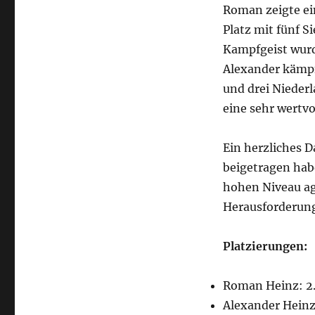
Roman zeigte ei
beim
Flevoland
Platz mit fünf S
Open
Kampfgeist wurd
International
Alexander kämpft
Turnier
2023
und drei Nieder
–
eine sehr wertvo
Juli
2023
Ein herzliches 
beigetragen hab
hohen Niveau ag
Herausforderung
Platzierungen:
Roman Heinz: 2. 
Alexander Heinz: