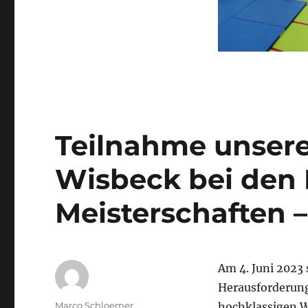
Teilnahme unsere
Wisbeck bei den 
Meisterschaften –
Am 4. Juni 2023 
Herausforderung
Autor
Marco Schloemer
hochklassigen W