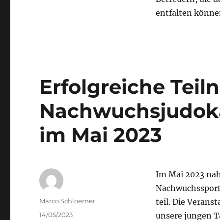
entfalten könne
Erfolgreiche Tei
Nachwuchsjudoka
im Mai 2023
Im Mai 2023 nah
Nachwuchssportl
Autor
Marco Schloemer
teil. Die Verans
Veröffentlicht
14/05/2023
unsere jungen T