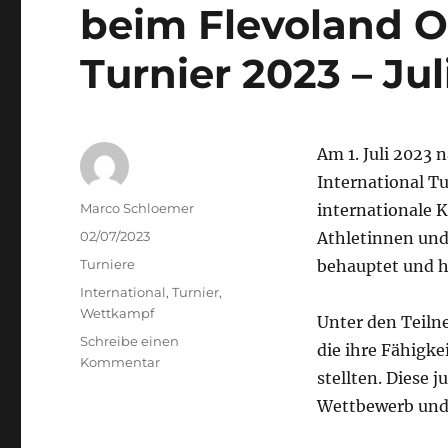
beim Flevoland O
Turnier 2023 – Jul
Am 1. Juli 2023
International T
Autor
Marco Schloemer
internationale 
Veröffentlicht
02/07/2023
Athletinnen und
am
Kategorien
Turniere
behauptet und h
Schlagwörter
International
,
Turnier
,
Wettkampf
Unter den Teiln
Schreibe einen
die ihre Fähigke
zu
Kommentar
stellten. Diese
Erfolgreiche
Teilnahme
Wettbewerb und 
unserer
Judoka