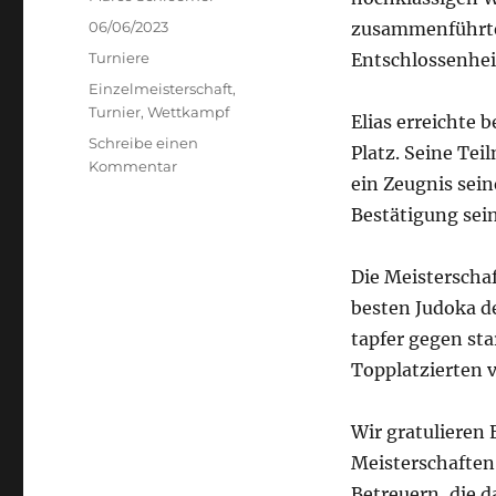
Veröffentlicht
06/06/2023
zusammenführte.
am
Kategorien
Turniere
Entschlossenheit
Schlagwörter
Einzelmeisterschaft
,
Turnier
,
Wettkampf
Elias erreichte 
Schreibe einen
Platz. Seine Tei
zu
Kommentar
ein Zeugnis sei
Teilnahme
unseres
Bestätigung sein
Judokas
Elias
Die Meisterscha
Wisbeck
bei
besten Judoka de
den
tapfer gegen st
Nordrhein-
Topplatzierten v
Meisterschaften
–
Juni
Wir gratulieren 
2023
Meisterschaften
Betreuern, die d