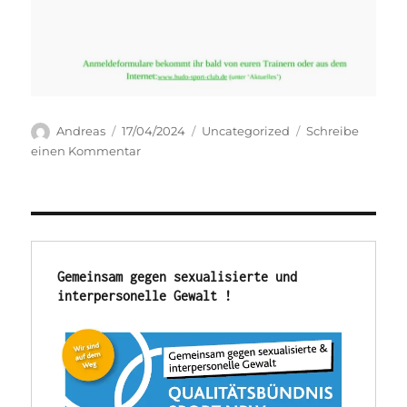
Autor
Veröffentlicht
Kategorien
Andreas
17/04/2024
Uncategorized
Schreibe
am
zu
einen Kommentar
Vorankündigung
Zeltlager
2024
von
Freitag
den
Gemeinsam gegen sexualisierte und 
21.
interpersonelle Gewalt !
Juni
bis
zum
Sonntag
den
23.