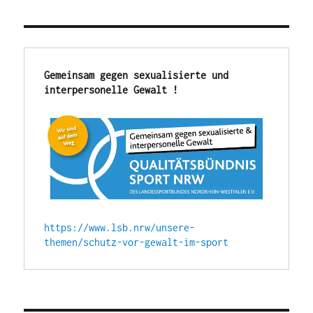
und
Training
Gemeinsam gegen sexualisierte und 
interpersonelle Gewalt !
https://www.lsb.nrw/unsere-
themen/schutz-vor-gewalt-im-sport