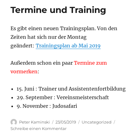
Termine und Training
Es gibt einen neuen Trainingsplan. Von den
Zeiten hat sich nur der Montag
geändert:
Trainingsplan ab Mai 2019
Außerdem schon ein paar
Termine zum
vormerken
:
15. Juni : Trainer und Assistentenfortbildung
29. September : Vereinsmeisterschaft
9. November : Judosafari
Autor
Veröffentlicht
Kategorien
Peter Kaminski
23/05/2019
Uncategorized
am
zu
Schreibe einen Kommentar
Termine