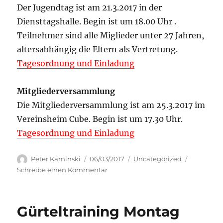
Der Jugendtag ist am 21.3.2017 in der
Diensttagshalle. Begin ist um 18.00 Uhr .
Teilnehmer sind alle Miglieder unter 27 Jahren,
altersabhängig die Eltern als Vertretung.
Tagesordnung und Einladung
Mitgliederversammlung
Die Mitgliederversammlung ist am 25.3.2017 im
Vereinsheim Cube. Begin ist um 17.30 Uhr.
Tagesordnung und Einladung
Autor
Veröffentlicht
Kategorien
Peter Kaminski
06/03/2017
Uncategorized
am
zu
Schreibe einen Kommentar
Mitgliederversammlung
/
Jugendtag
Gürteltraining Montag
2017