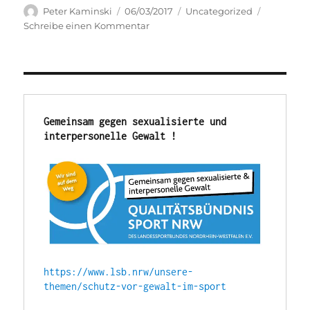
Autor
Veröffentlicht
Kategorien
Peter Kaminski
06/03/2017
Uncategorized
am
zu
Schreibe einen Kommentar
Gürteltraining
Montag
Gemeinsam gegen sexualisierte und 
interpersonelle Gewalt !
https://www.lsb.nrw/unsere-
themen/schutz-vor-gewalt-im-sport