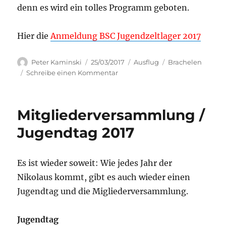
denn es wird ein tolles Programm geboten.
Hier die
Anmeldung BSC Jugendzeltlager 2017
Autor
Veröffentlicht
Kategorien
Schlagwörter
Peter Kaminski
25/03/2017
Ausflug
Brachelen
am
zu
Schreibe einen Kommentar
Jetzt
anmelden:
Brachelen
Mitgliederversammlung /
2017
Jugendtag 2017
Es ist wieder soweit: Wie jedes Jahr der
Nikolaus kommt, gibt es auch wieder einen
Jugendtag und die Migliederversammlung.
Jugendtag