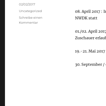
Veröffentlicht
02/02/2017
am
Kategorien
Uncategorized
08. April 2017 :
Schreibe einen
NWDK statt
zu
Kommentar
Wichtige
01./02. April 201
Termine
2017
Zuschauer erlaub
19.-21. Mai 2017
30. September / 