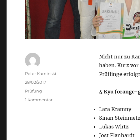
Nicht nur zu Kar
haben. Kurz vor 
Autor
Peter Kaminski
Prüflinge erfolg
Veröffentlicht
28/02/2017
am
Kategorien
Prüfung
4 Kyu (orange-
zu
1 Kommentar
Prüfung
Lara Kramny
vor
Sinan Steinmet
Karneval
Lukas Wirtz
Jost Flanhardt