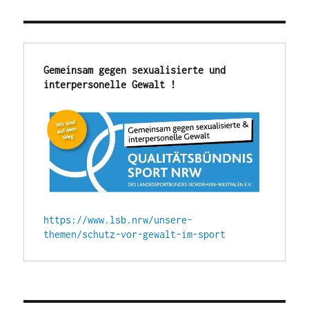
und
MV
2022
Gemeinsam gegen sexualisierte und 
interpersonelle Gewalt !
https://www.lsb.nrw/unsere-
themen/schutz-vor-gewalt-im-sport