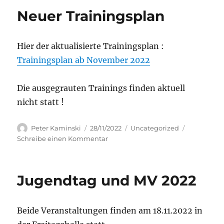
Neuer Trainingsplan
Hier der aktualisierte Trainingsplan :
Trainingsplan ab November 2022
Die ausgegrauten Trainings finden aktuell
nicht statt !
Autor
Veröffentlicht
Kategorien
Peter Kaminski
28/11/2022
Uncategorized
am
zu
Schreibe einen Kommentar
Neuer
Trainingsplan
Jugendtag und MV 2022
Beide Veranstaltungen finden am 18.11.2022 in