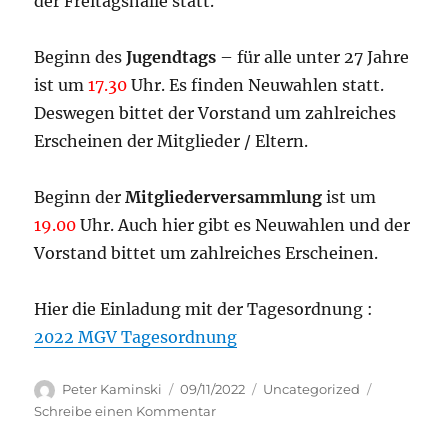
der Freitagshalle statt.
Beginn des
Jugendtags
– für alle unter 27 Jahre
ist um
17.30
Uhr. Es finden Neuwahlen statt.
Deswegen bittet der Vorstand um zahlreiches
Erscheinen der Mitglieder / Eltern.
Beginn der
Mitgliederversammlung
ist um
19.00
Uhr. Auch hier gibt es Neuwahlen und der
Vorstand bittet um zahlreiches Erscheinen.
Hier die Einladung mit der Tagesordnung :
2022 MGV Tagesordnung
Autor
Veröffentlicht
Kategorien
Peter Kaminski
09/11/2022
Uncategorized
am
zu
Schreibe einen Kommentar
Jugendtag