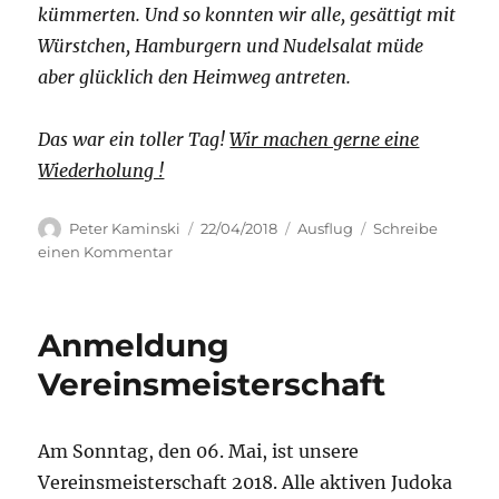
kümmerten. Und so konnten wir alle, gesättigt mit
Würstchen, Hamburgern und Nudelsalat müde
aber glücklich den Heimweg antreten.
Das war ein toller Tag!
Wir machen gerne eine
Wiederholung !
Autor
Veröffentlicht
Kategorien
Peter Kaminski
22/04/2018
Ausflug
Schreibe
am
zu
einen Kommentar
Früher
im
Heuhotel
Anmeldung
Vereinsmeisterschaft
Am Sonntag, den 06. Mai, ist unsere
Vereinsmeisterschaft 2018. Alle aktiven Judoka