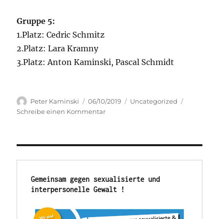
Gruppe 5:
1.Platz: Cedric Schmitz
2.Platz: Lara Kramny
3.Platz: Anton Kaminski, Pascal Schmidt
Autor
Veröffentlicht
Kategorien
Peter Kaminski
06/10/2019
Uncategorized
am
zu
Schreibe einen Kommentar
Vereinsmeisterschaft
2019
Gemeinsam gegen sexualisierte und 
interpersonelle Gewalt !