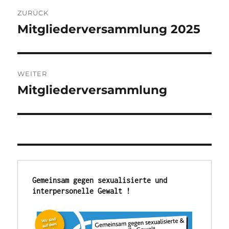
Beitragsnavigation
ZURÜCK
Mitgliederversammlung 2025
Vorheriger
Beitrag:
WEITER
Mitgliederversammlung
Nächster
Beitrag:
Gemeinsam gegen sexualisierte und 
interpersonelle Gewalt !