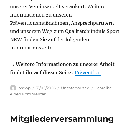
unserer Vereinsarbeit verankert. Weitere
Informationen zu unseren
Präventionsmaßnahmen, Ansprechpartnern
und unserem Weg zum Qualitätsbündnis Sport
NRW finden Sie auf der folgenden
Informationsseite.
→ Weitere Informationen zu unserer Arbeit
findet ihr auf dieser Seite :
Prävention
Autor
Veröffentlicht
Kategorien
bscwp
31/05/2026
Uncategorized
Schreibe
am
zu
einen Kommentar
Schutz
vor
sexualisierter
Mitgliederversammlung
und
interpersoneller
Gewalt