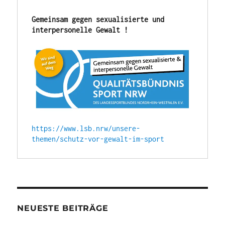
es
wieder
Gemeinsam gegen sexualisierte und 
so
interpersonelle Gewalt !
weit,
unser
Zeltlager
in
Brachelen
beginnt
am
Freitag
den
https://www.lsb.nrw/unsere-
19.06.2026
themen/schutz-vor-gewalt-im-sport
um
16.00
Uhr
und
endet
am
21.06.2026
NEUESTE BEITRÄGE
um
11.00