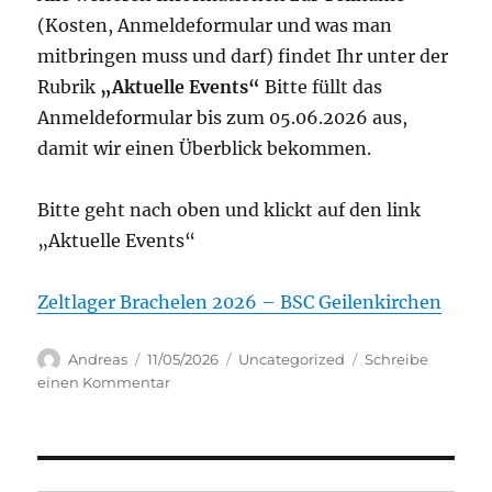
(Kosten, Anmeldeformular und was man
mitbringen muss und darf) findet Ihr unter der
Rubrik
„Aktuelle Events“
Bitte füllt das
Anmeldeformular bis zum 05.06.2026 aus,
damit wir einen Überblick bekommen.
Bitte geht nach oben und klickt auf den link
„Aktuelle Events“
Zeltlager Brachelen 2026 – BSC Geilenkirchen
Autor
Veröffentlicht
Kategorien
Andreas
11/05/2026
Uncategorized
Schreibe
am
zu
einen Kommentar
Jaaaa
—
endlich
ist