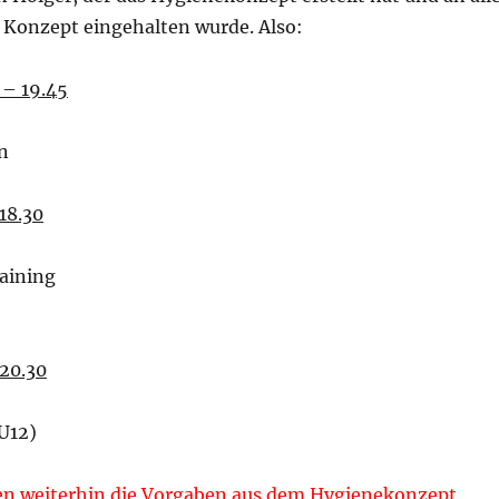
s Konzept eingehalten wurde. Also:
 – 19.45
en
 18.30
raining
 20.30
 U12)
ten weiterhin die Vorgaben aus dem Hygienekonzept.