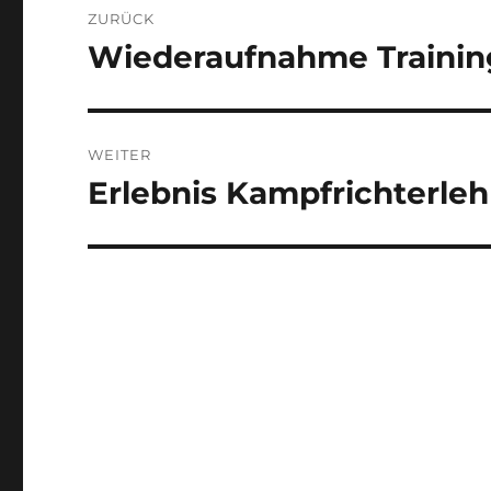
ZURÜCK
Wiederaufnahme Trainin
Vorheriger
Beitrag:
WEITER
Erlebnis Kampfrichterle
Nächster
Beitrag: