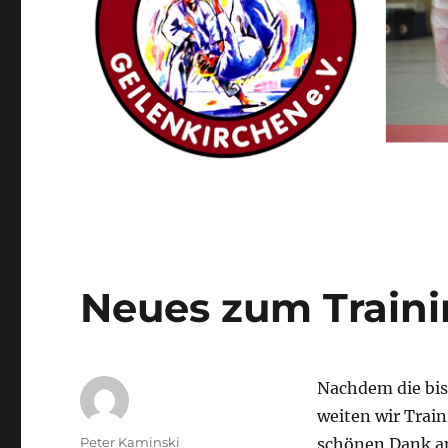
Neues zum Train
Nachdem die bis
weiten wir Trai
Autor
Peter Kaminski
schönen Dank an 