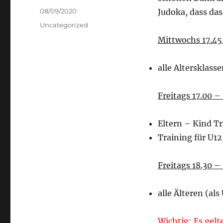
Veröffentlicht
08/09/2020
Judoka, dass da
am
Kategorien
Uncategorized
Mittwochs 17.45
alle Altersklass
Freitags 17.00 –
Eltern – Kind T
Training für U12
Freitags 18.30 –
alle Älteren (als
Wichtig: Es gel