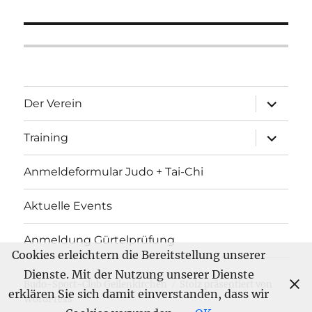
Unterme
Der Verein
öffnen
Unterme
Training
öffnen
Anmeldeformular Judo + Tai-Chi
Aktuelle Events
Anmeldung Gürtelprüfung
Cookies erleichtern die Bereitstellung unserer
Dienste. Mit der Nutzung unserer Dienste
Budo-Sport-Club Geilenkirchen
Stolz präsentiert von
erklären Sie sich damit einverstanden, dass wir
WordPress