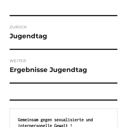
Beitragsnavigation
ZURÜCK
Jugendtag
Vorheriger
Beitrag:
WEITER
Ergebnisse Jugendtag
Nächster
Beitrag:
Gemeinsam gegen sexualisierte und 
interpersonelle Gewalt !