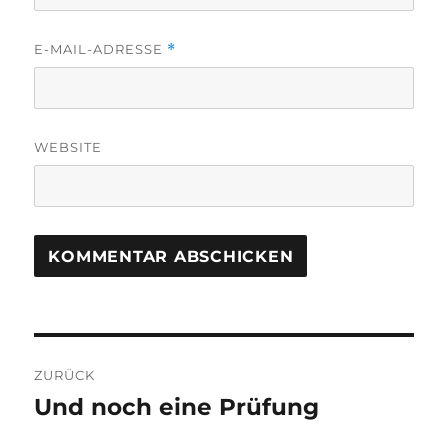
E-MAIL-ADRESSE
*
WEBSITE
Beitragsnavigation
ZURÜCK
Und noch eine Prüfung
Vorheriger
Beitrag: