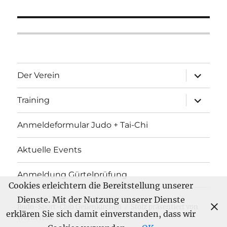
Unterme
Der Verein
öffnen
Unterme
Training
öffnen
Anmeldeformular Judo + Tai-Chi
Aktuelle Events
Anmeldung Gürtelprüfung
Cookies erleichtern die Bereitstellung unserer
Dienste. Mit der Nutzung unserer Dienste
Budo-Sport-Club Geilenkirchen
Stolz präsentiert von
erklären Sie sich damit einverstanden, dass wir
WordPress