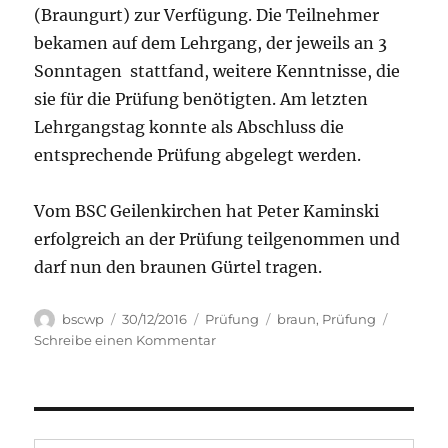
(Braungurt) zur Verfügung. Die Teilnehmer
bekamen auf dem Lehrgang, der jeweils an 3
Sonntagen stattfand, weitere Kenntnisse, die
sie für die Prüfung benötigten. Am letzten
Lehrgangstag konnte als Abschluss die
entsprechende Prüfung abgelegt werden.
Vom BSC Geilenkirchen hat Peter Kaminski
erfolgreich an der Prüfung teilgenommen und
darf nun den braunen Gürtel tragen.
Autor
Veröffentlicht
Kategorien
Schlagwörter
bscwp
30/12/2016
Prüfung
braun
,
Prüfung
am
zu
Schreibe einen Kommentar
Ein
neuer
Braungurt
im
Verein