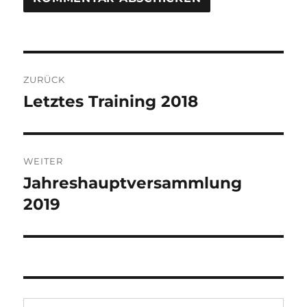
Beitragsnavigation
ZURÜCK
Letztes Training 2018
Vorheriger
Beitrag:
WEITER
Jahreshauptversammlung
Nächster
Beitrag:
2019