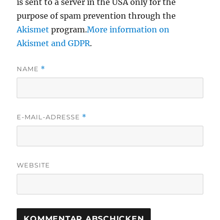
is sent to a server in the USA only for the
purpose of spam prevention through the
Akismet
program.
More information on
Akismet and GDPR
.
NAME
*
E-MAIL-ADRESSE
*
WEBSITE