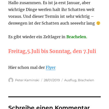
Hallo zusammen. Es ist ja erst Januar, aber
wichtige Dinge werfen halt ihr Schatten weit
voraus. Und dieser Termin ist sehr wichtig –
deswegen ist der Schatten auch seeeehr lang
Es gibt wieder ein Zeltlager in
Brachelen
.
Freitag,5.Juli bis Sonntag, den 7.Juli
Hier schon mal der
Flyer
Autor
Veröffentlicht
Kategorien
Peter Kaminski
28/01/2019
Ausflug
,
Brachelen
am
Schreibe einen Kommentar