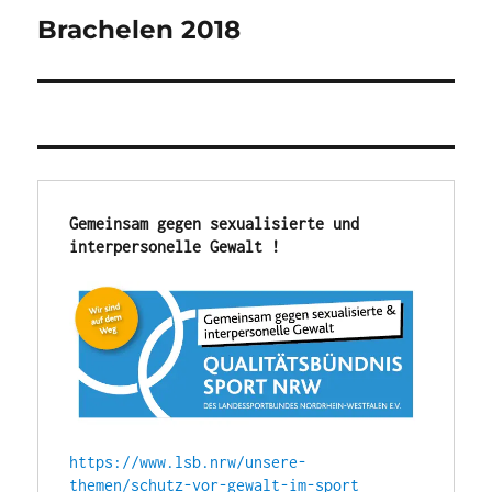
Brachelen 2018
Nächster
Beitrag:
Gemeinsam gegen sexualisierte und 
interpersonelle Gewalt !
https://www.lsb.nrw/unsere-
themen/schutz-vor-gewalt-im-sport