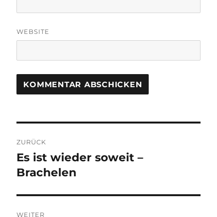
WEBSITE
Beitragsnavigation
ZURÜCK
Es ist wieder soweit –
Vorheriger
Beitrag:
Brachelen
WEITER