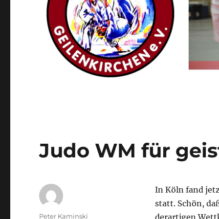
Judo WM für geis
In Köln fand jet
statt. Schön, d
Autor
Peter Kaminski
derartigen Wet