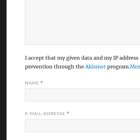
I accept that my given data and my IP address 
prevention through the
Akismet
program.
Mor
NAME
*
E-MAIL-ADRESSE
*