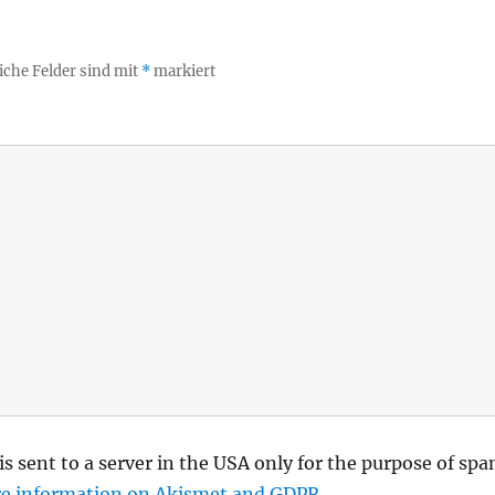
iche Felder sind mit
*
markiert
is sent to a server in the USA only for the purpose of sp
e information on Akismet and GDPR
.