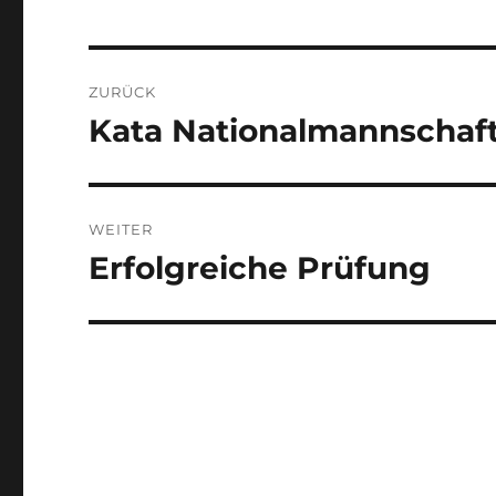
Beitragsnavigation
ZURÜCK
Kata Nationalmannschaft
Vorheriger
Beitrag:
WEITER
Erfolgreiche Prüfung
Nächster
Beitrag: