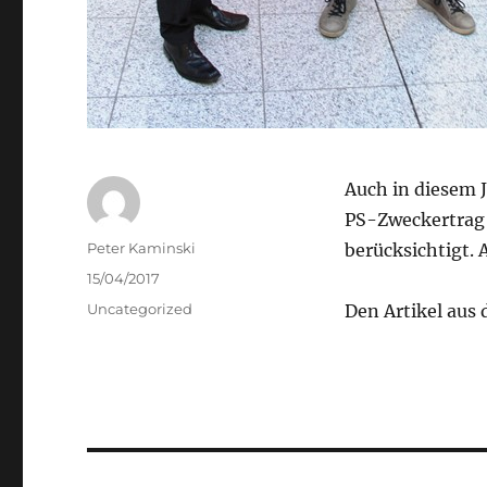
Auch in diesem J
PS-Zweckertrag a
Autor
Peter Kaminski
berücksichtigt. 
Veröffentlicht
15/04/2017
am
Kategorien
Uncategorized
Den Artikel aus 