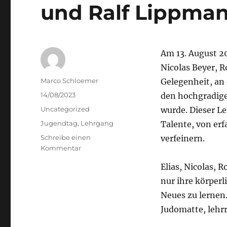
und Ralf Lippman
Am 13. August 2
Nicolas Beyer, 
Autor
Marco Schloemer
Gelegenheit, an
Veröffentlicht
14/08/2023
den hochgradige
am
Kategorien
Uncategorized
wurde. Dieser Le
Schlagwörter
Jugendtag
,
Lehrgang
Talente, von er
Schreibe einen
verfeinern.
zu
Kommentar
Tageslehrgang
Elias, Nicolas,
mit
Frank
nur ihre körperl
Wienecke
Neues zu lernen.
und
Judomatte, lehr
Ralf
Lippmann