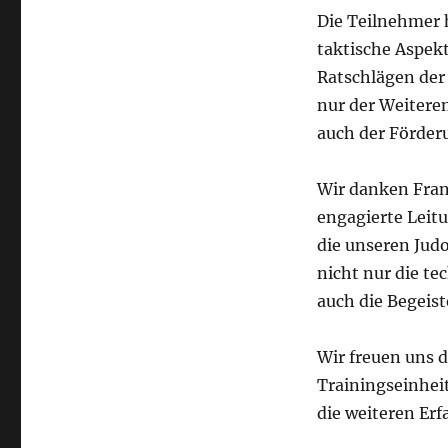
am
Die Teilnehmer 
13.
taktische Aspek
August
2023
Ratschlägen der 
nur der Weitere
auch der Förder
Wir danken Fran
engagierte Leit
die unseren Jud
nicht nur die t
auch die Begeis
Wir freuen uns 
Trainingseinhe
die weiteren Er