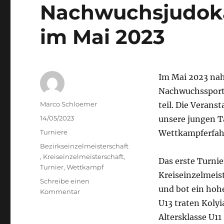
Nachwuchsjudoka
im Mai 2023
Im Mai 2023 nah
Nachwuchssportl
Autor
Marco Schloemer
teil. Die Verans
Veröffentlicht
14/05/2023
unsere jungen T
am
Kategorien
Turniere
Wettkampferfah
Schlagwörter
Bezirkseinzelmeisterschaft
,
Kreiseinzelmeisterschaft
,
Das erste Turnie
Turnier
,
Wettkampf
Kreiseinzelmeist
Schreibe einen
und bot ein hoh
zu
Kommentar
Erfolgreiche
U13 traten Kolyi
Teilnahme
Altersklasse U11
unserer