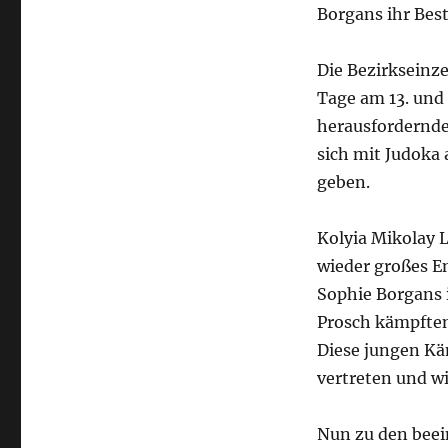
Borgans ihr Bes
Nachwuchsjudoka
bei
den
Die Bezirkseinz
Turnieren
Tage am 13. und 
im
Mai
herausforderndes
2023
sich mit Judoka
geben.
Kolyia Mikolay L
wieder großes E
Sophie Borgans i
Prosch kämpften
Diese jungen Kä
vertreten und wi
Nun zu den beei